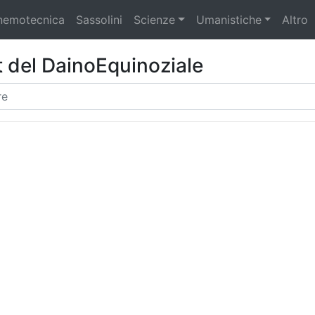
emotecnica
Sassolini
Scienze
Umanistiche
Altro
st del DainoEquinoziale