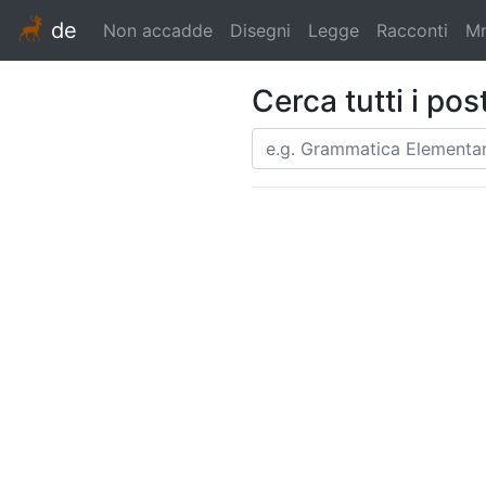
de
Non accadde
Disegni
Legge
Racconti
Mn
Cerca tutti i po